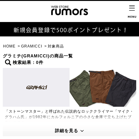
HOME
GRAMICCI
対象商品
グラミチ(GRAMICCI)の商品一覧
検索結果：0件
「ストーンマスター」と呼ばれた伝説的なロッククライマー「マイク・
グラハム氏」が1982年にカルフォルニアの小さな倉庫で立ち上げたブ
ランドです。
180度自然な開脚を可能にした「ガゼットクロッチ」や片手で簡単に調
詳細を見る
節できる「Webbingベルト」など独特の機能性をもったグラミチパン