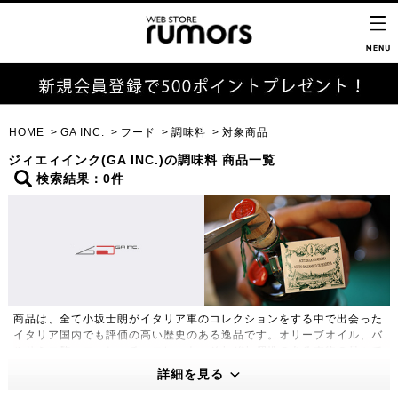
HOME
GA INC.
フード
調味料
対象商品
ジィエィインク(GA INC.)の調味料 商品一覧
検索結果：0件
商品は、全て小坂士朗がイタリア車のコレクションをする中で出会った
イタリア国内でも評価の高い歴史のある逸品です。オリーブオイル、バ
ルサミコ酢、コーヒーチョコレート、それぞれ個性のある本物の品々で
す。ぜひご賞味いただき、イタリアの空気を感じてください。
詳細を見る