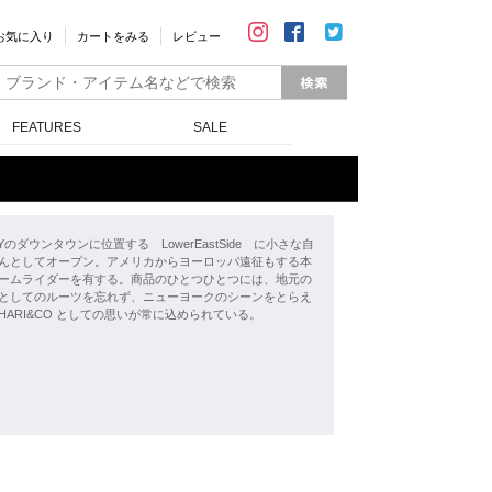
お気に入り
カートをみる
レビュー
FEATURES
SALE
NYのダウンタウンに位置する LowerEastSide に小さな自
んとしてオープン。アメリカからヨーロッパ遠征もする本
ームライダーを有する。商品のひとつひとつには、地元の
としてのルーツを忘れず、ニューヨークのシーンをとらえ
CHARI&CO としての思いが常に込められている。