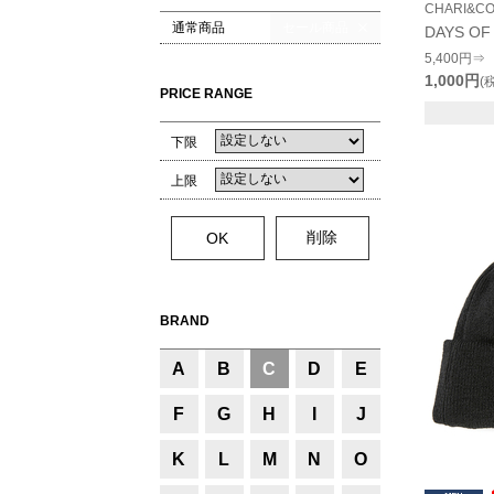
CHARI&C
通常商品
セール商品
DAYS OF
5,400円⇒
1,000円
(
PRICE RANGE
下限
上限
BRAND
A
B
C
D
E
F
G
H
I
J
K
L
M
N
O