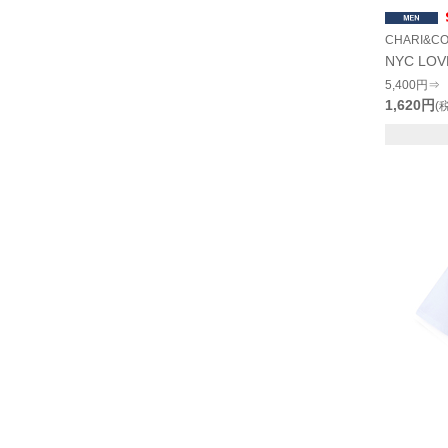
CHARI&C
NYC LOV
5,400円⇒
1,620円
(