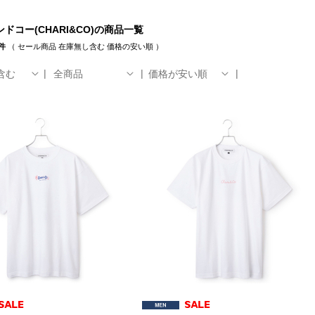
ドコー(CHARI&CO)の商品一覧
件
（
セール商品
在庫無し含む
価格の安い順
）
含む
全商品
価格が安い順