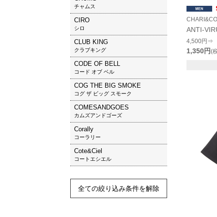
チャムス
CHARI&C
CIRO
シロ
ANTI-VI
4,500円⇒
CLUB KING
クラブキング
1,350円
(
CODE OF BELL
コード オブ ベル
COG THE BIG SMOKE
コグ ザ ビッグ スモーク
COMESANDGOES
カムズアンドゴーズ
Corally
コーラリー
Cote&Ciel
コートエシエル
全ての絞り込み条件を解除