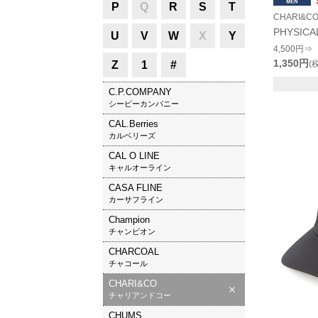
P
Q
R
S
T
CHARI&C
PHYSICA
U
V
W
X
Y
4,500円⇒
1,350円
Z
1
#
(
C.P.COMPANY
シーピーカンパニー
CAL.Berries
カルベリーズ
CAL O LINE
キャルオーライン
CASA FLINE
カーサフライン
Champion
チャンピオン
CHARCOAL
チャコール
CHARI&CO
チャリアンドコー
CHUMS