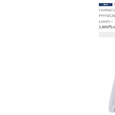
CHARI&C
PHYSICA
6,000円⇒
1,800円
(