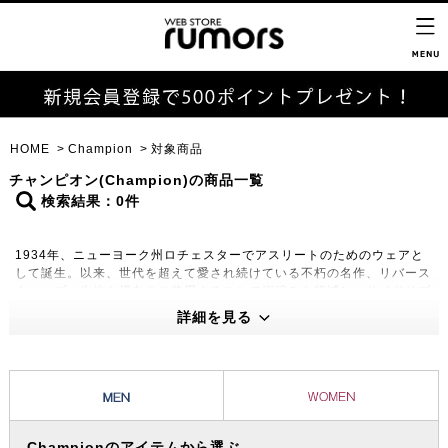
HOME
Champion
対象商品
チャンピオン(Champion)の商品一覧
検索結果：0件
1934年、ニューヨーク州ロチェスターでアスリートのためのウェアと
して誕生。以来、世代を超えて愛され続けている不朽の名作、リバース
ウィーブ。生地を横向きに使用することで縦縮みを軽減し、サイドリブ
が横縮み防止と動きやすさを実現。著名ブランドとのスペシャルなコラ
詳細を見る
ボレートアイテムをリリースするなど、今もなお幅広い層に支持を受け
ています。
Championのアイテムから選ぶ