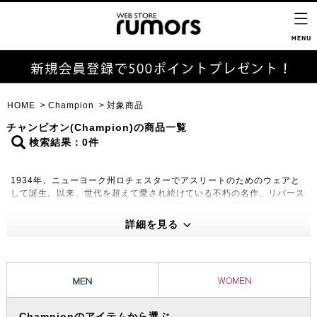
HOME
Champion
対象商品
チャンピオン(Champion)の商品一覧
検索結果：0件
1934年、ニューヨーク州ロチェスターでアスリートのためのウェアと
して誕生。以来、世代を超えて愛され続けている不朽の名作、リバース
ウィーブ。生地を横向きに使用することで縦縮みを軽減し、サイドリブ
が横縮み防止と動きやすさを実現。著名ブランドとのスペシャルなコラ
詳細を見る
ボレートアイテムをリリースするなど、今もなお幅広い層に支持を受け
ています。
Championのアイテムから選ぶ