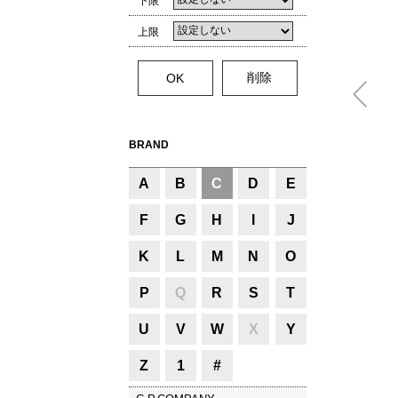
下限
上限
BRAND
A
B
C
D
E
F
G
H
I
J
K
L
M
N
O
P
Q
R
S
T
U
V
W
X
Y
Z
1
#