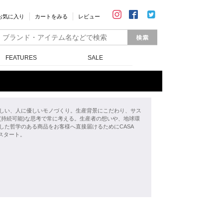
お気に入り
カートをみる
レビュー
FEATURES
SALE
しい、人に優しいモノづくり。生産背景にこだわり、サス
(持続可能)な思考で常に考える。生産者の想いや、地球環
した哲学のある商品をお客様へ直接届けるためにCASA
をスタート。