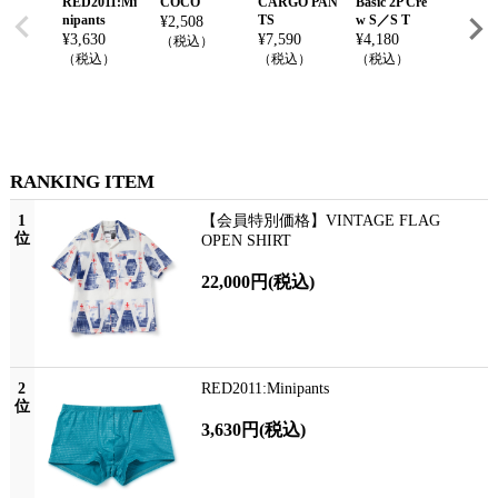
RED2011:Mi
COCO
CARGO PAN
Basic 2P Cre
PORTE
nipants
TS
w S／S T
GH DE
¥
2,508
Y GYM
¥
3,630
¥
7,590
¥
4,180
（税込）
ST PO
（税込）
（税込）
（税込）
¥
42,90
（税込
RANKING ITEM
1
【会員特別価格】VINTAGE FLAG
位
OPEN SHIRT
22,000円
(税込)
2
RED2011:Minipants
位
3,630円
(税込)