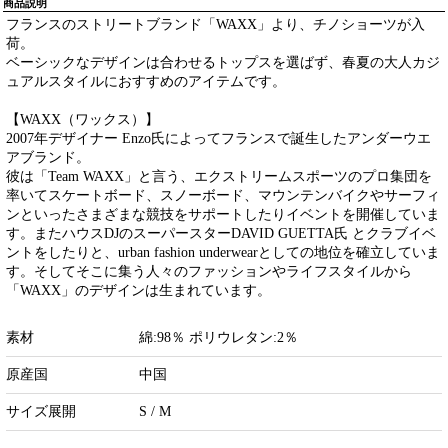
商品説明
フランスのストリートブランド「WAXX」より、チノショーツが入
荷。
ベーシックなデザインは合わせるトップスを選ばず、春夏の大人カジ
ュアルスタイルにおすすめのアイテムです。
【WAXX（ワックス）】
2007年デザイナー Enzo氏によってフランスで誕生したアンダーウエ
アブランド。
彼は「Team WAXX」と言う、エクストリームスポーツのプロ集団を
率いてスケートボード、スノーボード、マウンテンバイクやサーフィ
ンといったさまざまな競技をサポートしたりイベントを開催していま
す。またハウスDJのスーパースターDAVID GUETTA氏 とクラブイベ
ントをしたりと、urban fashion underwearとしての地位を確立していま
す。そしてそこに集う人々のファッションやライフスタイルから
「WAXX」のデザインは生まれています。
素材
綿:98％ ポリウレタン:2％
原産国
中国
サイズ展開
S / M