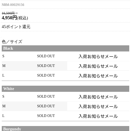
NRM-00029156
16,500円
⇒
4,950円
(税込)
45ポイント還元
色／サイズ
Black
S
SOLD OUT
M
SOLD OUT
L
SOLD OUT
White
S
SOLD OUT
M
SOLD OUT
L
SOLD OUT
Burgundy