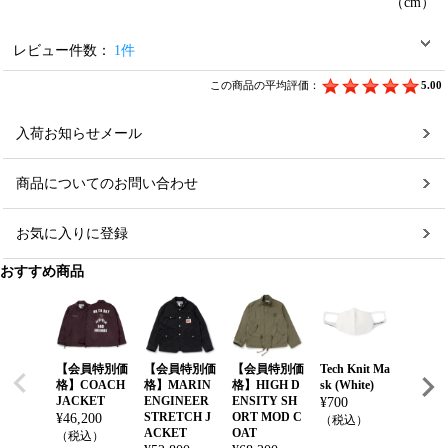
（cm）
レビュー件数：
1件
この商品の平均評価：
5.00
入荷お知らせメール
商品についてのお問い合わせ
お気に入りに登録
おすすめ商品
【会員特別価
【会員特別価
【会員特別価
Tech Knit Ma
【会員
格】COACH
格】MARIN
格】HIGH D
sk (White)
格】N
JACKET
ENGINEER
ENSITY SH
N x M
¥
700
STRETCH J
ORT MOD C
NIM Bl
¥
46,200
（税込）
ACKET
OAT
enim P
（税込）