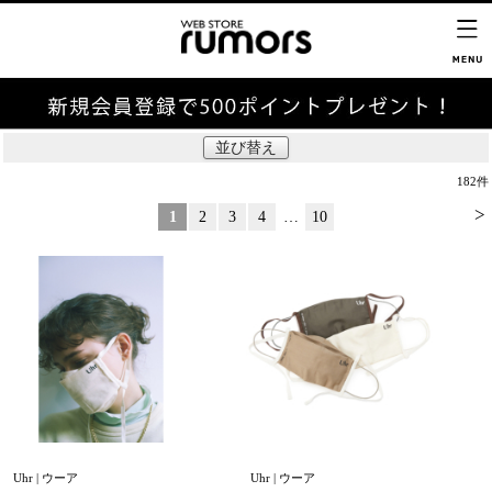
並び替え
182
件
>
1
2
3
4
…
10
Uhr | ウーア
Uhr | ウーア