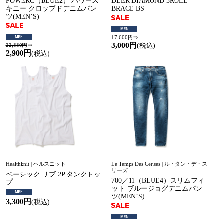
POWERC（BLUE2） パワース
DEER DIAMOND 3ROLL
キニー クロップドデニムパン
BRACE BS
ツ(MEN’S)
17,600円
⇒
3,000円
22,880円
⇒
(税込)
2,900円
(税込)
Healthknit | ヘルスニット
Le Temps Des Cerises | ル・タン・デ・ス
リーズ
ベーシック リブ 2P タンクトッ
700／11（BLUE4）スリムフィ
プ
ット ブルージョグデニムパン
ツ(MEN’S)
3,300円
(税込)