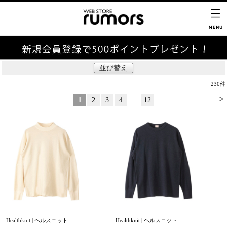
並び替え
230
件
>
1
2
3
4
…
12
Healthknit | ヘルスニット
Healthknit | ヘルスニット