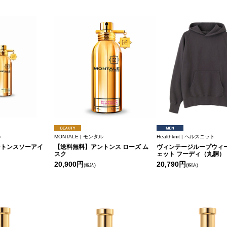
ル
MONTALE | モンタル
Healthknit | ヘルスニット
ントンスソーアイ
【送料無料】アントンス ローズ ム
ヴィンテージループウィ
スク
ェット フーディ（丸胴）
20,900円
20,790円
(税込)
(税込)