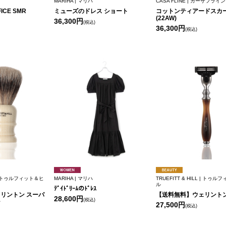
MARIHA | マリハ
CASA FLINE | カーサフライン
FFICE SMR
ミューズのドレス ショート
コットンティアードスカ
(22AW)
36,300円
(税込)
36,300円
(税込)
L | トゥルフィット＆ヒ
MARIHA | マリハ
TRUEFITT & HILL | トゥ
ル
ﾃﾞｲﾄﾞﾘｰﾑのﾄﾞﾚｽ
リントン スーパ
【送料無料】ウェリントン
28,600円
(税込)
シ
27,500円
(税込)