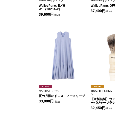
TEATORA | テアトラ
TEATORA | テアトラ
Wallet Pants E／H
Wallet Pants O
WL（2023AW）
37,400円
(税込)
39,600円
(税込)
MARIHA | マリハ
TRUEFITT & HIL
ル
夏の月影のドレス ノースリーブ
【送料無料】ウェ
33,000円
(税込)
ーバジャーブラ
32,450円
(税込)