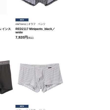
olaf benz | オラフ ベンツ
 インス
RED2117 Minipants_black／
wnite
7,920円
(税込)