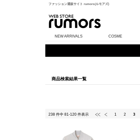
ファッション通販サイト rumors(ルモアズ)
rumors
NEW ARRIVALS
COSME
商品検索結果一覧
238 件中 81-120 件表示
1
2
3