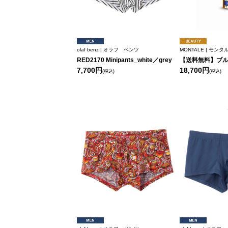
olaf benz | オラフ ベンツ
MONTALE | モンタ
RED2170 Minipants_white／grey
【送料無料】ブ
7,700円
18,700円
(税込)
(税込)