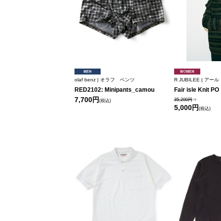
olaf benz | オラフ ベンツ
R JUBILEE | ア
RED2102: Minipants_camou
Fair isle Knit PO
7,700円
35,200円
⇒
(税込)
5,000円
(税込)