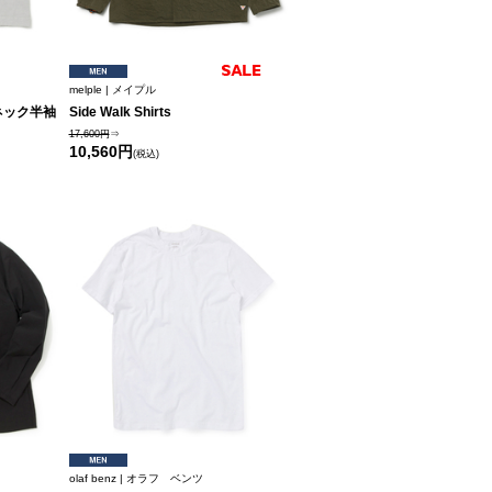
melple | メイプル
リーネック半袖
Side Walk Shirts
17,600円
⇒
10,560円
(税込)
olaf benz | オラフ ベンツ