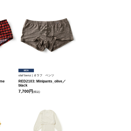
olaf benz | オラフ ベンツ
ame
RED2103: Minipants_olive／
black
7,700円
(税込)