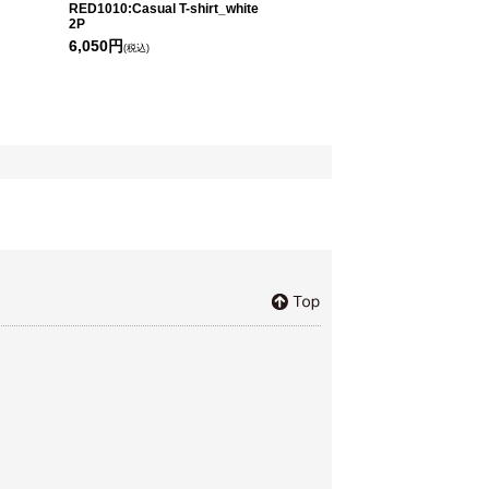
RED1010:Casual T-shirt_white
2P
6,050円
(税込)