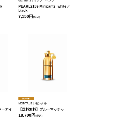
olaf benz | オラフ ベンツ
ck
PEARL2159 Minipants_white／
black
7,150円
(税込)
MONTALE | モンタル
ソーアイ
【送料無料】ブルーマッチャ
18,700円
(税込)