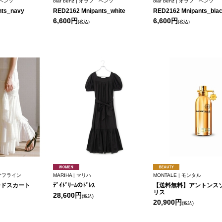
フ ベンツ
olaf benz | オラフ ベンツ
olaf benz | オラフ ベンツ
nts_navy
RED2162 Mnipants_white
RED2162 Mnipants_bla
6,600円
6,600円
(税込)
(税込)
カーサフライン
MARIHA | マリハ
MONTALE | モンタル
ードスカート
ﾃﾞｲﾄﾞﾘｰﾑのﾄﾞﾚｽ
【送料無料】アントンス
リス
28,600円
(税込)
20,900円
(税込)