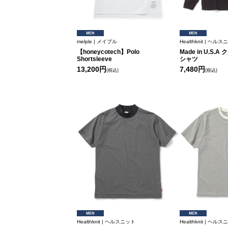
melple | メイプル
Healthknit | ヘル
【honeycotech】Polo
Made in U.S
Shortsleeve
シャツ
13,200円
7,480円
(税込)
(税込)
Healthknit | ヘルスニット
Healthknit | ヘル