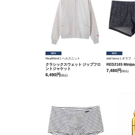
Healthknit | ヘルスニット
olaf benz | オラ
クラシックスウェット ジップフロ
RED2165 Minipa
ントジャケット
7,480円
(税込)
6,490円
(税込)