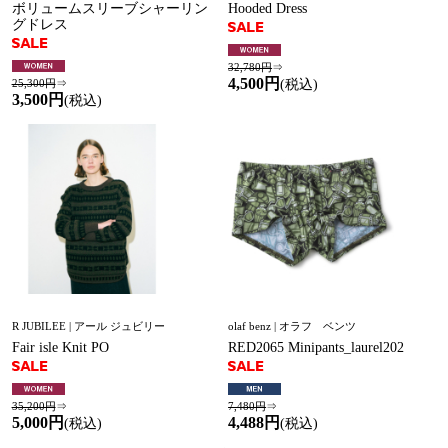
ボリュームスリーブシャーリン
Hooded Dress
グドレス
32,780円
⇒
4,500円
25,300円
⇒
(税込)
3,500円
(税込)
R JUBILEE | アール ジュビリー
olaf benz | オラフ ベンツ
Fair isle Knit PO
RED2065 Minipants_laurel202
35,200円
⇒
7,480円
⇒
5,000円
4,488円
(税込)
(税込)