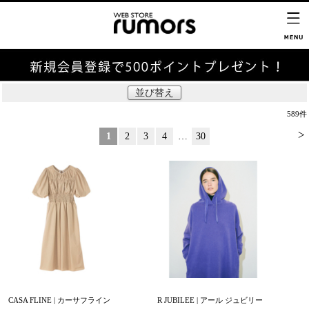
並び替え
589
件
>
1
2
3
4
…
30
CASA FLINE | カーサフライン
R JUBILEE | アール ジュビリー