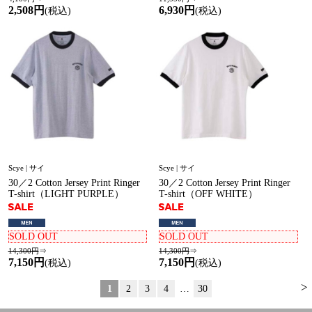
2,508円
6,930円
(税込)
(税込)
Scye | サイ
Scye | サイ
30／2 Cotton Jersey Print Ringer
30／2 Cotton Jersey Print Ringer
T-shirt（LIGHT PURPLE）
T-shirt（OFF WHITE）
SOLD OUT
SOLD OUT
14,300円
⇒
14,300円
⇒
7,150円
7,150円
(税込)
(税込)
>
1
2
3
4
…
30