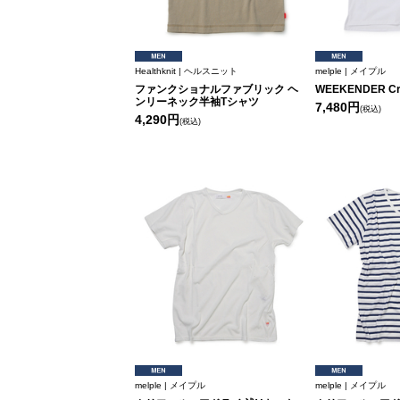
Healthknit | ヘルスニット
melple | メイプル
ファンクショナルファブリック ヘ
WEEKENDER Cr
ンリーネック半袖Tシャツ
7,480円
(税込)
4,290円
(税込)
melple | メイプル
melple | メイプル