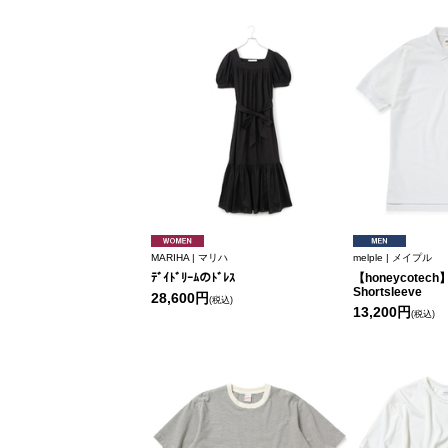
MARIHA | マリハ
melple | メイプル
ﾃﾞｲﾄﾞﾘｰﾑのﾄﾞﾚｽ
【honeycotech】
Shortsleeve
28,600円
(税込)
13,200円
(税込)