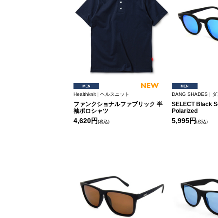
Healthknit | ヘルスニット
DANG SHADES 
ファンクショナルファブリック 半
SELECT Black So
袖ポロシャツ
Polarized
4,620円
5,995円
(税込)
(税込)