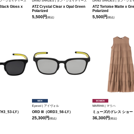
| ダン・シェイディーズ
DANG SHADES | ダン・シェイディーズ
DANG SHADES | ダン・シ
lack Gloss x
ATZ Crystal Clear x Opal Green
ATZ Tortoise Matte x Gr
Polarized
Polarized
5,500円
5,500円
(税込)
(税込)
Eyevol | アイヴォル
MARIHA | マリハ
TH3_53-LY）
ORD III（ORD3_56-LY）
ミューズのドレス ショー
25,300円
36,300円
(税込)
(税込)