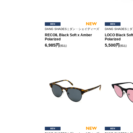
DANG SHADES | ダン・シェイディーズ
DANG SHADES 
RECOIL Black Soft x Amber
LOCO Black Soft
Polarized
Polarized
6,985円
5,500円
(税込)
(税込)