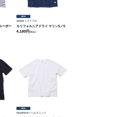
melple | メイプル
ルーボー
カリフォルニアドライ マリンS／S
4,180円
(税込)
Healthknit | ヘルスニット