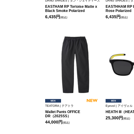
DANG SHADES | ダン・シェイディーズ
DANG SHADES 
EASTHAM RP Tortoise Matte x
EASTHHAM RP B
Black Smoke Polarized
Rose Polarized
6,435円
6,435円
(税込)
(税込)
TEATORA | テアトラ
Eyevol | アイヴォル
Wallet Pants OFFICE
HEATH III（HEA
DR（2025SS）
25,300円
(税込)
44,000円
(税込)