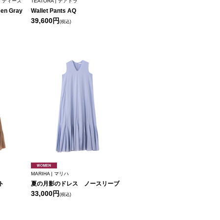
ェイディーズ
TEATORA | テアトラ
een Gray
Wallet Pants AQ
39,600円
(税込)
MARIHA | マリハ
ト
夏の月影のドレス ノースリーブ
33,000円
(税込)