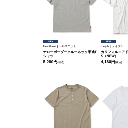
Healthknit | ヘルスニット
melple | メイプル
ナローボーダークルーネック半袖T
カリフォルニアド
シャツ
S（NEW）
5,280円
4,180円
(税込)
(税込)