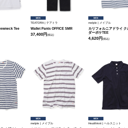
TEATORA | テアトラ
melple | メイプル
ewneck Tee
Wallet Pants OFFICE SMR
カリフォルニアドライ ク
ダーポケTEE
37,400円
(税込)
4,620円
(税込)
melple | メイプル
Healthknit | ヘルスニット